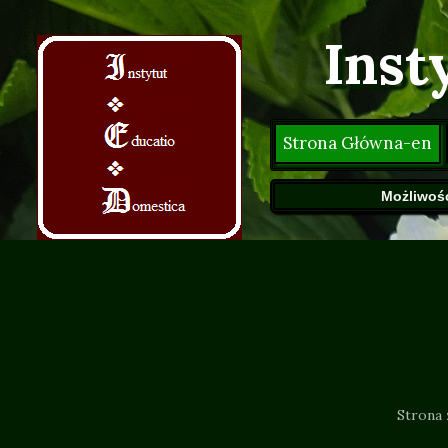
Inst
Strona Główna-en
Szkoły Polecane p
Możliwość
Prz
Strona