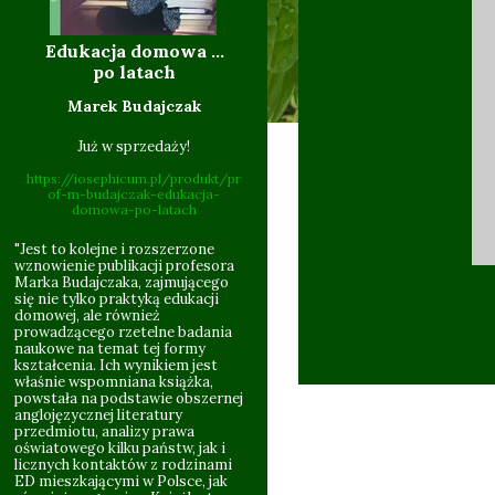
Edukacja domowa ...
10.06
po latach
Marek Budajczak
Już w sprzedaży!
https://iosephicum.pl/produkt/pr
of-m-budajczak-edukacja-
domowa-po-latach
"Jest to kolejne i rozszerzone
wznowienie publikacji profesora
Marka Budajczaka, zajmującego
się nie tylko praktyką edukacji
domowej, ale również
09.201
prowadzącego rzetelne badania
naukowe na temat tej formy
kształcenia. Ich wynikiem jest
właśnie wspomniana książka,
powstała na podstawie obszernej
anglojęzycznej literatury
przedmiotu, analizy prawa
oświatowego kilku państw, jak i
licznych kontaktów z rodzinami
ED mieszkającymi w Polsce, jak