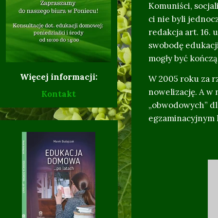
Komuniści, socjal
ci nie byli jedno
redakcja art. 16.
swobodę edukacji
mogły być kończą
Więcej informacji:
W 2005 roku za r
nowelizację. A w
Kontakt
„obwodowych” dla
17.02.
egzaminacyjnym k
10.10.2017 r. -
08.10.2