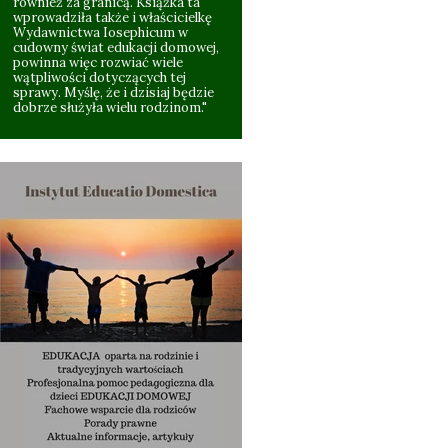
również za granicą. Książka ta
wprowadziła także i właścicielkę
Wydawnictwa Iosephicum w
cudowny świat edukacji domowej,
powinna więc rozwiać wiele
wątpliwości dotyczących tej
sprawy. Myślę, że i dzisiaj będzie
dobrze służyła wielu rodzinom."