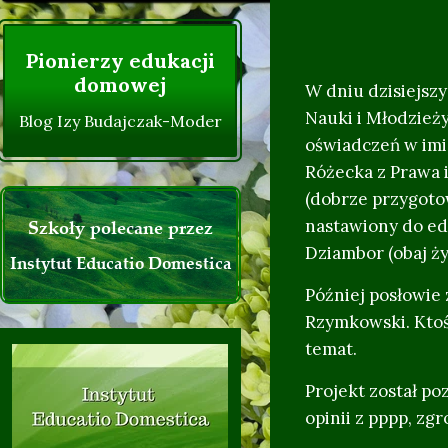
Życzenia Instytutu :)
Pionierzy edukacji
domowej
W dniu dzisiejsz
Nauki i Młodzież
Blog Izy Budajczak-Moder
oświadczeń w imi
Różecka z Prawa 
(dobrze przygotow
Szkoły polecane przez
nastawiony do edu
Dziambor (obaj ży
Instytut Educatio Domestica
Później posłowie
Rzymkowski. Ktoś 
temat.
Projekt został p
opinii z pppp, zg
0