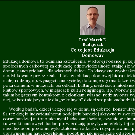
Prof. Marek E.
Budajczak
Co to jest Edukacja
Domowa?
Edukacja domowa to odmiana kształcenia, w której rodzice prze
społecznych całkowitą za edukację odpowiedzialność, stając się 
domu „nauczycielami” dla własnych dzieci. To klasyczne wyobrażen
modyfikowane przez realia. I tak, w edukacji domowej biorą nieki
małej rodziny, np. wynajęci nauczyciele, dokonuje się ona także i
poza domem: w muzeach, ośrodkach kultury, siedzibach młodzież
klubów sportowych, w miejscach kultu religijnego, itp. Wbrew po
takim bogatszym kontaktom z członkami własnej rodziny oraz w
niej, w istotniejszym niż dla „szkolnych” dzieci stopniu zachodzi i
Według badań, dzieci uczące się w domu są dobrze, konstrukty
Są też dzięki indywidualnemu podejściu bardziej aktywne w swojej 
coraz bardziej autonomicznymi badaczami świata, czynnie w nim u
tu wyniki naukowych badań potwierdzają pozytywne efekty tej fo
niezależne od poziomu wykształcenia rodziców i dysponowania p
uprawnieniami nauczycielskimi, podobnie jak niezależne od stopn