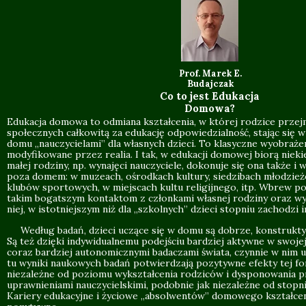
Prof. Marek E.
Budajczak
Co to jest Edukacja
Domowa?
Edukacja domowa to odmiana kształcenia, w której rodzice prze
społecznych całkowitą za edukację odpowiedzialność, stając się 
domu „nauczycielami” dla własnych dzieci. To klasyczne wyobrażen
modyfikowane przez realia. I tak, w edukacji domowej biorą nieki
małej rodziny, np. wynajęci nauczyciele, dokonuje się ona także i
poza domem: w muzeach, ośrodkach kultury, siedzibach młodzież
klubów sportowych, w miejscach kultu religijnego, itp. Wbrew po
takim bogatszym kontaktom z członkami własnej rodziny oraz w
niej, w istotniejszym niż dla „szkolnych” dzieci stopniu zachodzi i
Według badań, dzieci uczące się w domu są dobrze, konstrukty
Są też dzięki indywidualnemu podejściu bardziej aktywne w swojej 
coraz bardziej autonomicznymi badaczami świata, czynnie w nim u
tu wyniki naukowych badań potwierdzają pozytywne efekty tej fo
niezależne od poziomu wykształcenia rodziców i dysponowania p
uprawnieniami nauczycielskimi, podobnie jak niezależne od stopn
Kariery edukacyjne i życiowe „absolwentów” domowego kształce