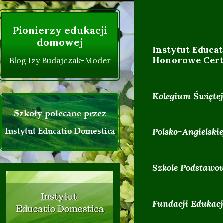
Życzenia Instytutu :)
Pionierzy edukacji
domowej
Instytut Educat
Honorowe Cert
Blog Izy Budajczak-Moder
Kolegium Święte
Szkoły polecane przez
Instytut Educatio Domestica
Polsko-Angielski
Szkole Podstawow
Fundacji Edukac
0