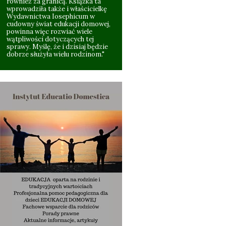
również za granicą. Książka ta
wprowadziła także i właścicielkę
Wydawnictwa Iosephicum w
cudowny świat edukacji domowej,
powinna więc rozwiać wiele
wątpliwości dotyczących tej
sprawy. Myślę, że i dzisiaj będzie
dobrze służyła wielu rodzinom."