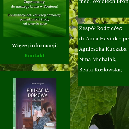
mec. Wojciech Bron
.
Zespół Rodziców:
dr Anna Hasiuk - p
Więcej informacji:
Agnieszka Kuczaba-
Kontakt
Nina Michalak,
17.02.
Beata Kozłowska;
10.10.2017 r. -
08.10.2