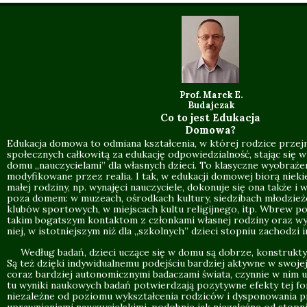
Prof. Marek E.
Budajczak
Co to jest Edukacja
Domowa?
Edukacja domowa to odmiana kształcenia, w której rodzice prze
społecznych całkowitą za edukację odpowiedzialność, stając się 
domu „nauczycielami” dla własnych dzieci. To klasyczne wyobrażen
modyfikowane przez realia. I tak, w edukacji domowej biorą nieki
małej rodziny, np. wynajęci nauczyciele, dokonuje się ona także i
poza domem: w muzeach, ośrodkach kultury, siedzibach młodzież
klubów sportowych, w miejscach kultu religijnego, itp. Wbrew po
takim bogatszym kontaktom z członkami własnej rodziny oraz w
niej, w istotniejszym niż dla „szkolnych” dzieci stopniu zachodzi i
Według badań, dzieci uczące się w domu są dobrze, konstrukty
Są też dzięki indywidualnemu podejściu bardziej aktywne w swojej 
coraz bardziej autonomicznymi badaczami świata, czynnie w nim u
tu wyniki naukowych badań potwierdzają pozytywne efekty tej fo
niezależne od poziomu wykształcenia rodziców i dysponowania p