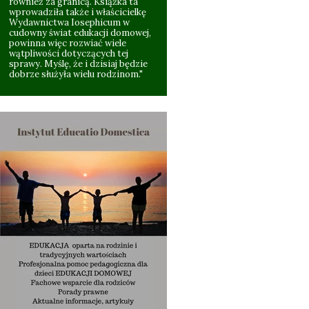
również za granicą. Książka ta
wprowadziła także i właścicielkę
Wydawnictwa Iosephicum w
cudowny świat edukacji domowej,
powinna więc rozwiać wiele
wątpliwości dotyczących tej
sprawy. Myślę, że i dzisiaj będzie
dobrze służyła wielu rodzinom."