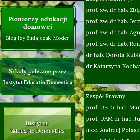
Życzenia Instytutu :)
prof. zw. dr hab. Zb
Pionierzy edukacji
prof. zw. dr hab. Je
domowej
prof. zw. dr hab. A
Blog Izy Budajczak-Moder
prof. zw. dr hab. Ro
dr hab. Dorota Kubi
dr Katarzyna Kocha
Szkoły polecane przez
Instytut Educatio Domestica
Zespół Prawny:
prof. US dr hab. Ma
prof. UAM dr hab. Ju
mec. Andrzej Polasz
0