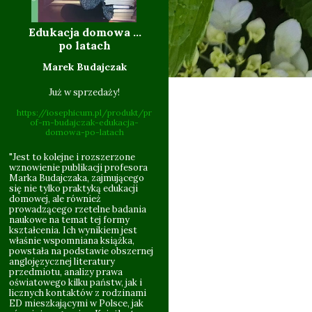
Edukacja domowa ...
10.06
po latach
Marek Budajczak
Już w sprzedaży!
https://iosephicum.pl/produkt/pr
of-m-budajczak-edukacja-
domowa-po-latach
"Jest to kolejne i rozszerzone
wznowienie publikacji profesora
Marka Budajczaka, zajmującego
się nie tylko praktyką edukacji
domowej, ale również
09.201
prowadzącego rzetelne badania
naukowe na temat tej formy
kształcenia. Ich wynikiem jest
właśnie wspomniana książka,
powstała na podstawie obszernej
anglojęzycznej literatury
przedmiotu, analizy prawa
oświatowego kilku państw, jak i
licznych kontaktów z rodzinami
ED mieszkającymi w Polsce, jak