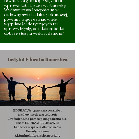
również za granicą. Książka ta
wprowadziła także i właścicielkę
Wydawnictwa Iosephicum w
cudowny świat edukacji domowej,
powinna więc rozwiać wiele
wątpliwości dotyczących tej
sprawy. Myślę, że i dzisiaj będzie
dobrze służyła wielu rodzinom."