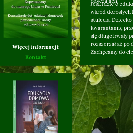
obyczajach.
Jeśli idzie o edu
wśród dorosłych i
stulecia. Dziecko
kwarantannę prze
się długotrwały p
rozszerzał aż po
Więcej informacji:
Zachęcamy do cie
Kontakt
17.02.
10.10.2017 r. -
08.10.2