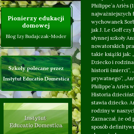
Życzenia Instytutu :)
Philippe`a Ariès (
najważniejszych 
Pionierzy edukacji
wychowanek Sorbo
domowej
jak J. Le Goff czy
Blog Izy Budajczak-Moder
słynnej szkoły A
nowatorskich prac
takie książki jak: 
Dziecko i rodzin
Szkoły polecane przez
historii śmierci”,
Instytut Educatio Domestica
prywatnego”, „Ant
Philippe`a Ariès 
Historia dzieciń
stawia dziecko. A
rodziny w naszyc
Zaznaczał, że od 
sposób definityw
0