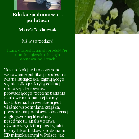
Edukacja domowa ...
10.06
po latach
Marek Budajczak
Już w sprzedaży!
https://iosephicum.pl/produkt/pr
of-m-budajczak-edukacja-
domowa-po-latach
"Jest to kolejne i rozszerzone
wznowienie publikacji profesora
Marka Budajczaka, zajmującego
się nie tylko praktyką edukacji
domowej, ale również
09.201
prowadzącego rzetelne badania
naukowe na temat tej formy
kształcenia. Ich wynikiem jest
właśnie wspomniana książka,
powstała na podstawie obszernej
anglojęzycznej literatury
przedmiotu, analizy prawa
oświatowego kilku państw, jak i
licznych kontaktów z rodzinami
ED mieszkającymi w Polsce, jak