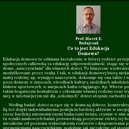
Prof. Marek E.
Budajczak
Co to jest Edukacja
Domowa?
Edukacja domowa to odmiana kształcenia, w której rodzice prze
społecznych całkowitą za edukację odpowiedzialność, stając się 
domu „nauczycielami” dla własnych dzieci. To klasyczne wyobrażen
modyfikowane przez realia. I tak, w edukacji domowej biorą nieki
małej rodziny, np. wynajęci nauczyciele, dokonuje się ona także i
poza domem: w muzeach, ośrodkach kultury, siedzibach młodzież
klubów sportowych, w miejscach kultu religijnego, itp. Wbrew po
takim bogatszym kontaktom z członkami własnej rodziny oraz w
niej, w istotniejszym niż dla „szkolnych” dzieci stopniu zachodzi i
Według badań, dzieci uczące się w domu są dobrze, konstrukty
Są też dzięki indywidualnemu podejściu bardziej aktywne w swojej 
coraz bardziej autonomicznymi badaczami świata, czynnie w nim u
tu wyniki naukowych badań potwierdzają pozytywne efekty tej fo
niezależne od poziomu wykształcenia rodziców i dysponowania p
uprawnieniami nauczycielskimi, podobnie jak niezależne od stopn