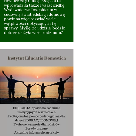
również za granicą. Książka ta
wprowadziła także i właścicielkę
Wydawnictwa Iosephicum w
cudowny świat edukacji domowej,
powinna więc rozwiać wiele
wątpliwości dotyczących tej
sprawy. Myślę, że i dzisiaj będzie
dobrze służyła wielu rodzinom."