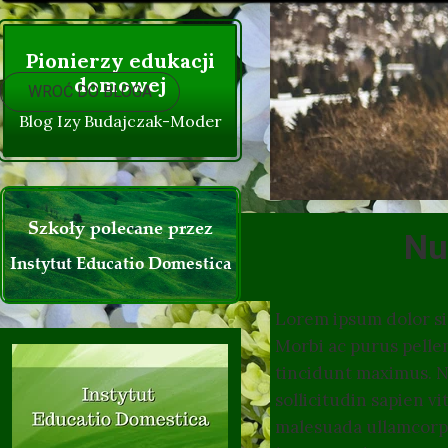
Życzenia Instytutu :)
Pionierzy edukacji
domowej
WROĆ DO BLOGA
Blog Izy Budajczak-Moder
Szkoły polecane przez
Nu
Instytut Educatio Domestica
Lorem ipsum dolor sit
Morbi ac purus pelle
tincidunt maximus. Nu
sollicitudin sapien v
malesuada ullamcorpe
0