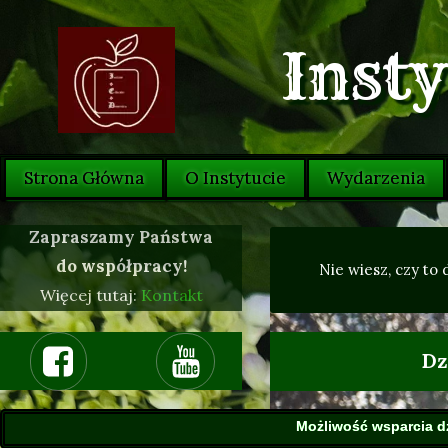
Inst
Strona Główna
O Instytucie
Wydarzenia
Historia Edukacji Domowej w Polsce
Zarząd Instytutu
Zapraszamy Państwa
do współpracy!
Centrum Edukacji Domowej
Rada Nadzorcza Instytutu
Nie wiesz, czy to
Więcej tutaj:
Kontakt
Polecane szkoły
Rada Programowa Instytutu
Dz
Polecane książki
Eksperci Instytutu
Galeria
Współpraca
Możliwość wsparcia dz