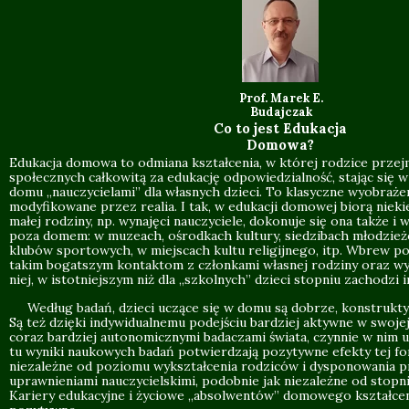
Prof. Marek E.
Budajczak
Co to jest Edukacja
Domowa?
Edukacja domowa to odmiana kształcenia, w której rodzice prze
społecznych całkowitą za edukację odpowiedzialność, stając się 
domu „nauczycielami” dla własnych dzieci. To klasyczne wyobrażen
modyfikowane przez realia. I tak, w edukacji domowej biorą nieki
małej rodziny, np. wynajęci nauczyciele, dokonuje się ona także i
poza domem: w muzeach, ośrodkach kultury, siedzibach młodzież
klubów sportowych, w miejscach kultu religijnego, itp. Wbrew po
takim bogatszym kontaktom z członkami własnej rodziny oraz w
niej, w istotniejszym niż dla „szkolnych” dzieci stopniu zachodzi i
Według badań, dzieci uczące się w domu są dobrze, konstrukty
Są też dzięki indywidualnemu podejściu bardziej aktywne w swojej 
coraz bardziej autonomicznymi badaczami świata, czynnie w nim u
tu wyniki naukowych badań potwierdzają pozytywne efekty tej fo
niezależne od poziomu wykształcenia rodziców i dysponowania p
uprawnieniami nauczycielskimi, podobnie jak niezależne od stopn
Kariery edukacyjne i życiowe „absolwentów” domowego kształce