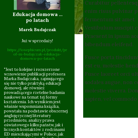
Curabitur pellentesqu
enim risus pulvinar p
Edukacja domowa ...
10.06
fermentum sit amet.
po latach
Vestibulum suscipit c
Marek Budajczak
Praesent in ipsum ac
Już w sprzedaży!
bibendum eleifend.
https://iosephicum.pl/produkt/pr
of-m-budajczak-edukacja-
Fusce porta tincidunt
domowa-po-latach
est eu, molestie hen
"Jest to kolejne i rozszerzone
Fusce laoreet orci ul
wznowienie publikacji profesora
Marka Budajczaka, zajmującego
sodales augue, non co
się nie tylko praktyką edukacji
domowej, ale również
09.201
molestie viverra. Do
prowadzącego rzetelne badania
naukowe na temat tej formy
sapien, vel commodo 
kształcenia. Ich wynikiem jest
właśnie wspomniana książka,
powstała na podstawie obszernej
anglojęzycznej literatury
przedmiotu, analizy prawa
oświatowego kilku państw, jak i
licznych kontaktów z rodzinami
ED mieszkającymi w Polsce, jak