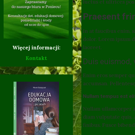
luctus et ultrices po
Praesent frin
In at faucibus enim, 
dolor. Lorem ipsum do
laoreet.
Więcej informacji:
Kontakt
Duis euismod, v
17.02.
Enim eros semper qua
accumsan. Pellentesque
Nullam tempus est elit
10.10.2017 r. -
Nullam ullamcorper a
diam vulputate quis. 
08.10.2
finibus. Fusce biben